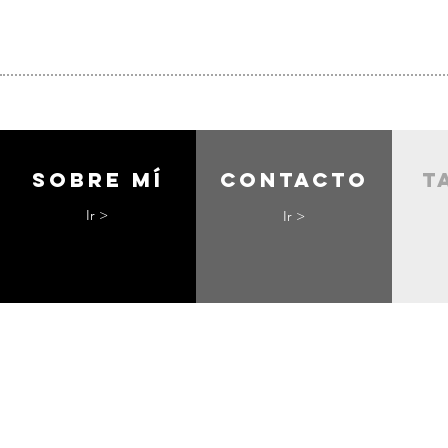
Sobre mí
contacto
t
Ir >
Ir >