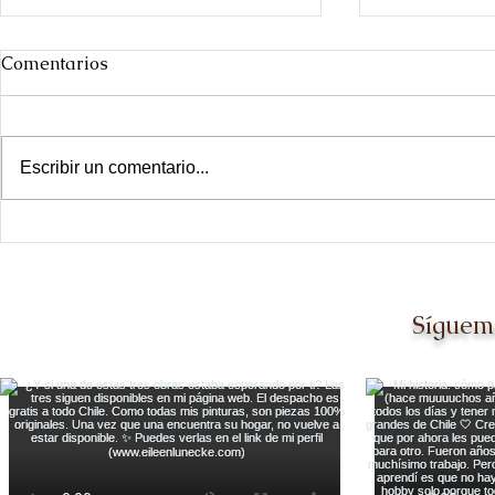
Comentarios
Escribir un comentario...
Día de las ciudades
Ir a The Ot
Dallas [y q
mil veces m
Síguem