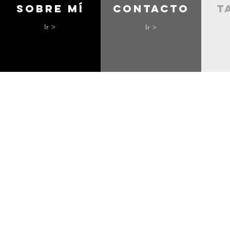
Sobre mí
contacto
t
Ir >
Ir >