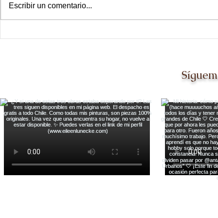
Escribir un comentario...
Día de las ciudades
Ir a The Ot
Dallas [y q
mil veces m
Síguem