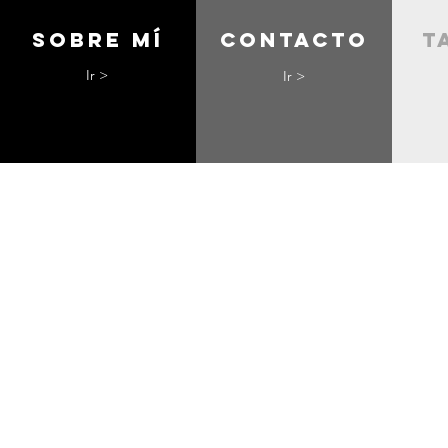
Sobre mí
contacto
t
Ir >
Ir >