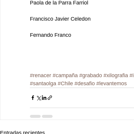
Paola de la Parra Farriol
Francisco Javier Celedon
Fernando Franco
#renacer
#campaña
#grabado
#xilografia
#
#santaolga
#Chile
#desafio
#levantemos
Entradas recientes