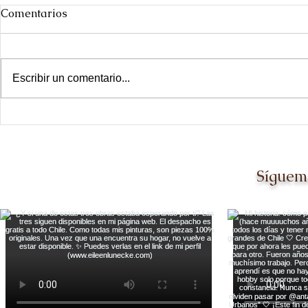
Comentarios
Escribir un comentario...
Día de las ciudades
Ir a The Ot
Dallas [y q
mil veces m
Síguem