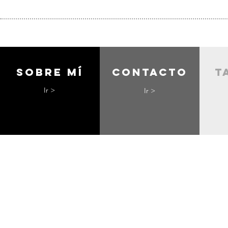
Sobre mí
contacto
t
Ir >
Ir >