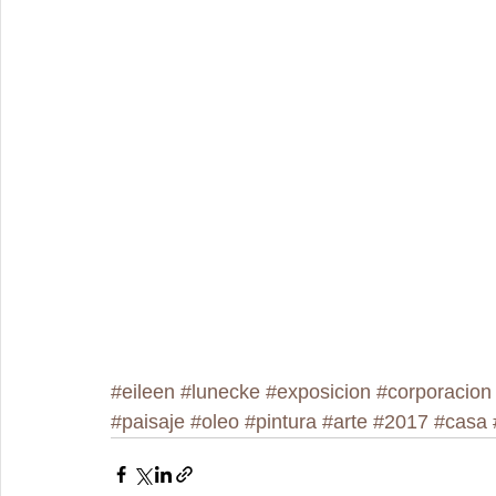
#eileen
#lunecke
#exposicion
#corporacion
#paisaje
#oleo
#pintura
#arte
#2017
#casa