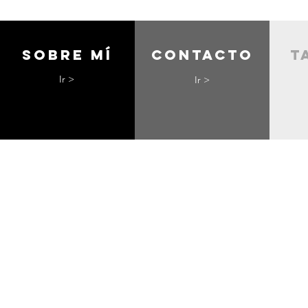
Sobre mí
contacto
t
Ir >
Ir >