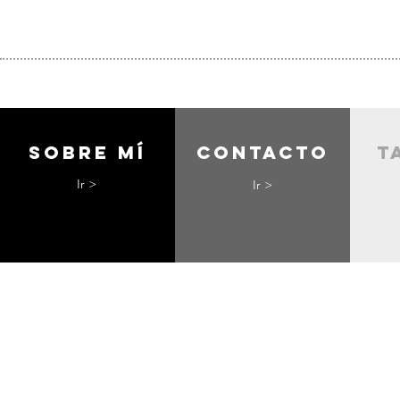
Sobre mí
contacto
t
Ir >
Ir >