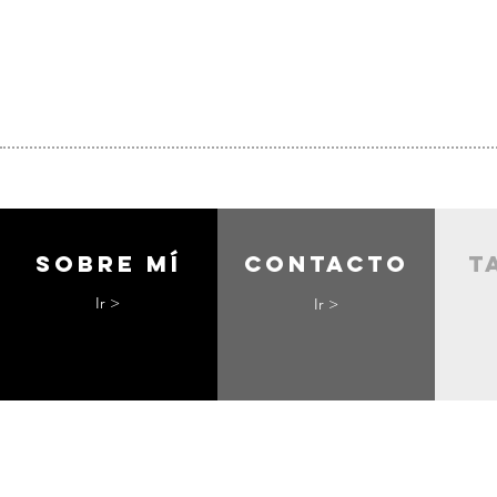
Sobre mí
contacto
t
Ir >
Ir >