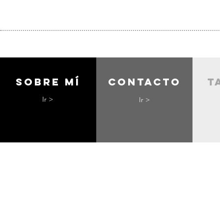
Sobre mí
contacto
t
Ir >
Ir >