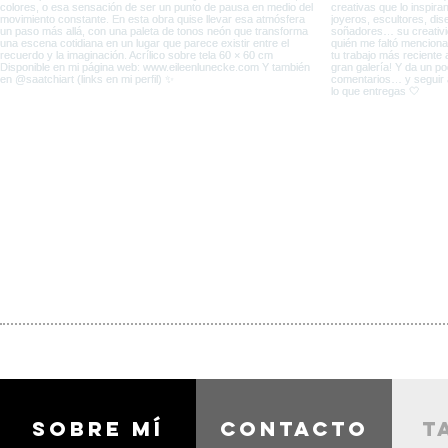
Sobre mí
contacto
t