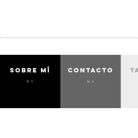
Sobre mí
contacto
t
Ir >
Ir >