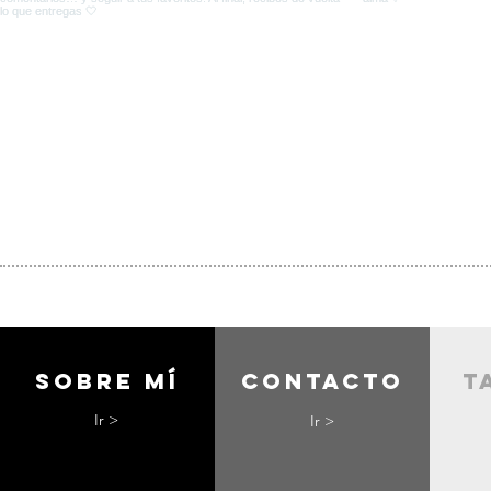
Sobre mí
contacto
t
Ir >
Ir >