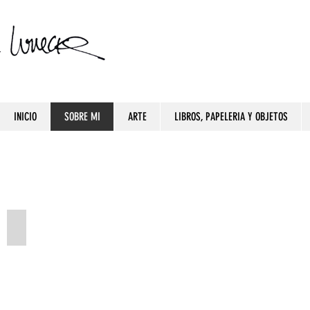
INICIO
SOBRE MI
ARTE
LIBROS, PAPELERIA Y OBJETOS
Mi historia
Comencé
a
pintar
desde
que
tengo