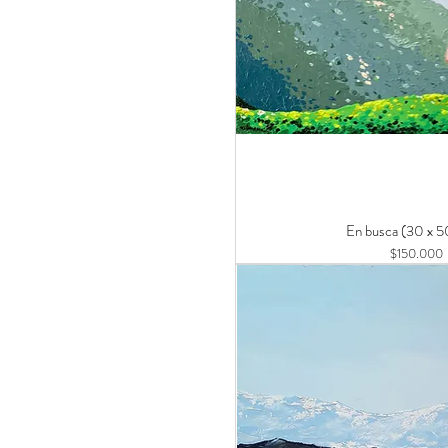
En busca (30 x 
Precio
$150.000