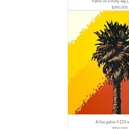
Palms on a misty day (
Precio
$390.000
A few palms II (20 
Precio
$150.000