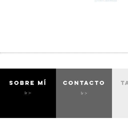
Sobre mí
contacto
t
Ir >
Ir >