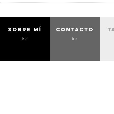
Sobre mí
contacto
t
Ir >
Ir >