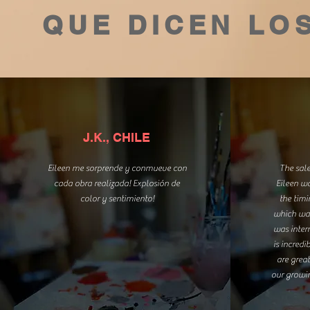
QUE DICEN LO
J.K., CHILE
Eileen me sorprende y conmueve con
The sal
cada obra realizada! Explosión de
Eileen w
color y sentimiento!
the timi
which was
was inter
is incred
are grea
our growin