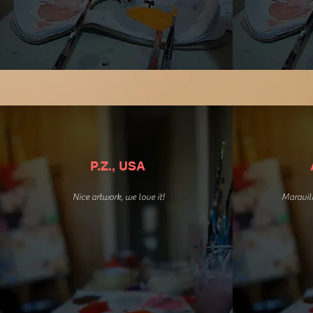
P.Z., USA
Nice artwork, we love it!
Maravill