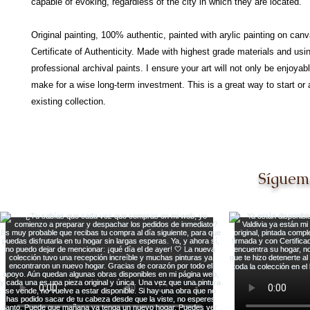
capable of evoking, regardless of the city in which they are located.
Original painting, 100% authentic, painted with arylic painting on can
Certificate of Authenticity. Made with highest grade materials and usi
professional archival paints. I ensure your art will not only be enjoyabl
make for a wise long-term investment. This is a great way to start or 
existing collection.
Síguem