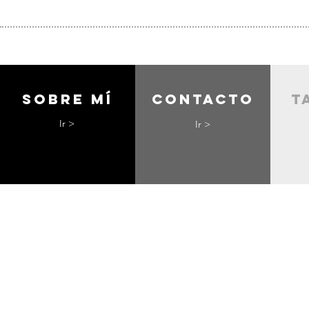
Sobre mí
contacto
t
Ir >
Ir >