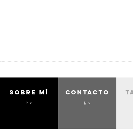
Sobre mí
contacto
t
Ir >
Ir >