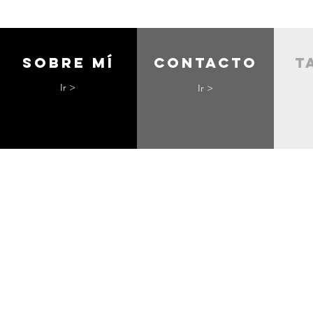
Sobre mí
contacto
t
Ir >
Ir >