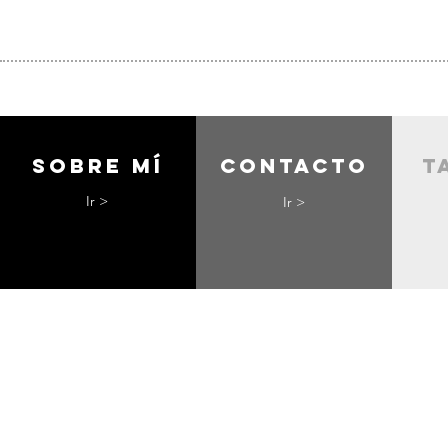
Sobre mí
contacto
t
Ir >
Ir >