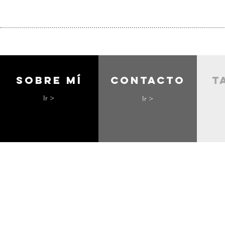
Sobre mí
contacto
t
Ir >
Ir >