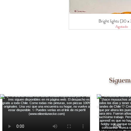
Bright lights (30 
Agotado
Síguem