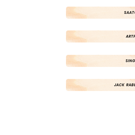
SAAT
ART
SING
JACK RABB