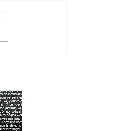
ta de taller este fin de
ana!