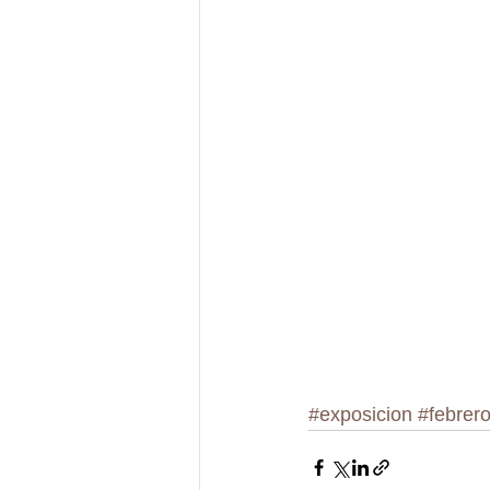
#exposicion
#febrer