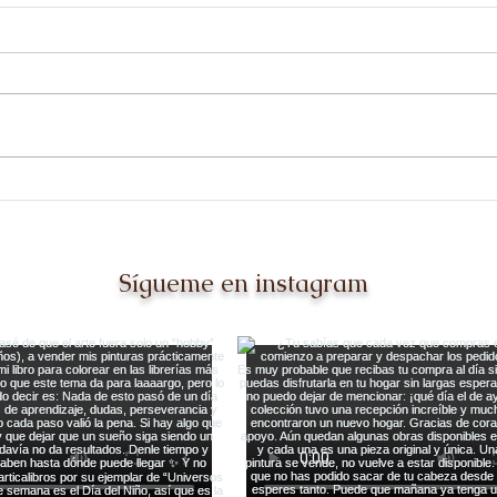
Ir a The Other Art Fair en
¡Ven
Dallas [y querer repetirlo
sem
mil veces más]
Sígueme en instagram