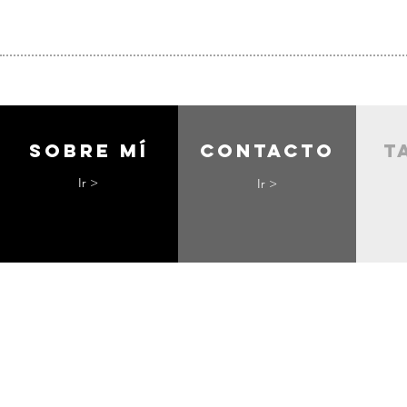
Sobre mí
contacto
t
Ir >
Ir >