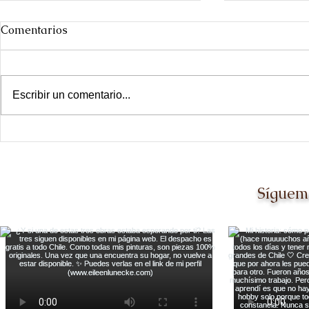
Comentarios
Escribir un comentario...
Día de las ciudades
Ir a The Ot
Dallas [y q
mil veces m
Síguem