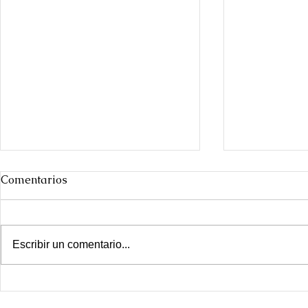
Comentarios
Escribir un comentario...
Día de las ciudades
Ir a The Ot
Dallas [y q