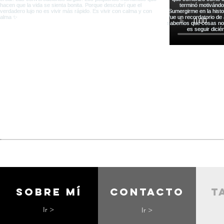
Sobre mí
contacto
t
Ir >
Ir >