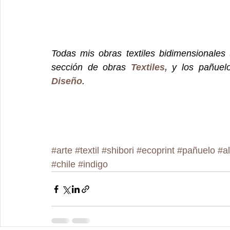
Todas mis obras textiles bidimensionales 
sección de obras 
Textiles,
Diseño
.
#arte
#textil
#shibori
#ecoprint
#pañuelo
#a
#chile
#indigo