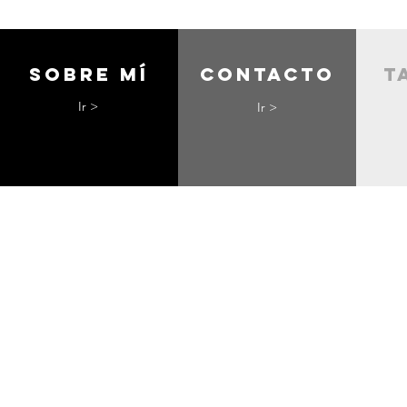
Sobre mí
contacto
t
Ir >
Ir >