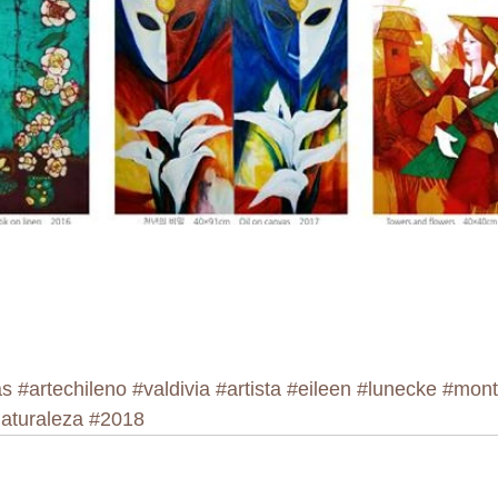
as
#artechileno
#valdivia
#artista
#eileen
#lunecke
#mont
aturaleza
#2018