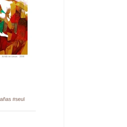
añas
#seul