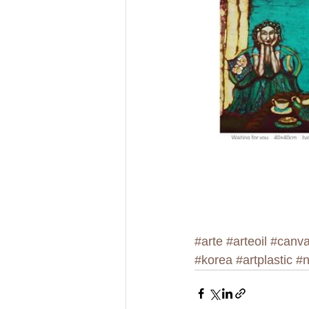
#arte
#arteoil
#canv
#korea
#artplastic
#n