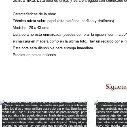
técnica mixta. Esta obra es única, y será entregada con certificado d
Características de la obra:
Técnica mixta sobre papel (cita pictórica, acrílico y tiralíneas)
Medidas: 28 x 43 cms
Esta obra no está enmarcada (puedes comprar la opción "con marco"
enmarcará en madera como en la última foto. Hay un recargo por el m
Esta obra está disponible para entrega inmediata.
Precios en pesos chilenos.
Síguem