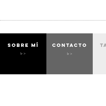
Sobre mí
contacto
t
Ir >
Ir >