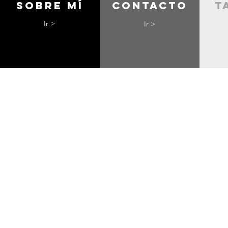
Sobre mí
contacto
t
Ir >
Ir >