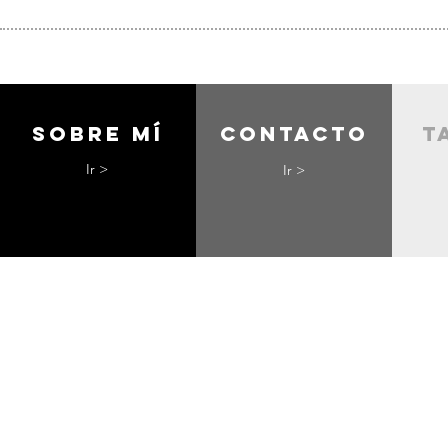
Sobre mí
contacto
t
Ir >
Ir >