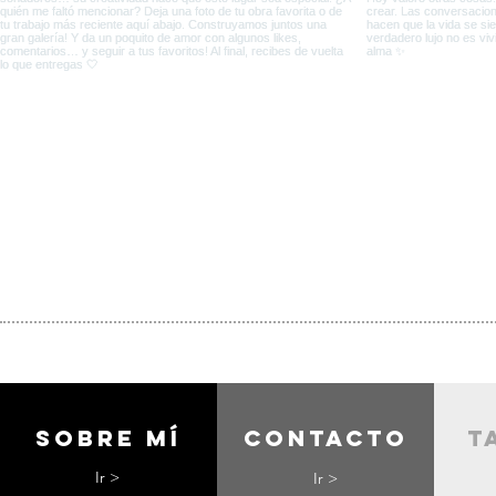
Sobre mí
contacto
t
Ir >
Ir >