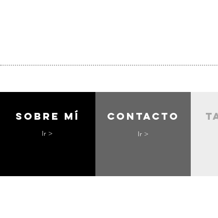
Sobre mí
contacto
t
Ir >
Ir >