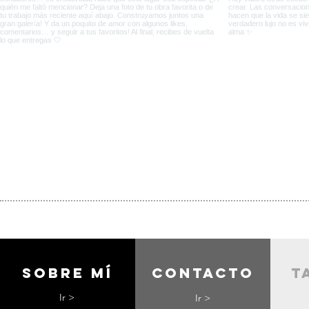
Sobre mí
contacto
t
Ir >
Ir >