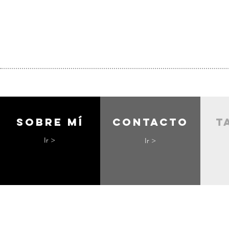
Sobre mí
contacto
t
Ir >
Ir >