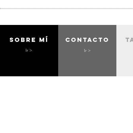
Sobre mí
contacto
t
Ir >
Ir >