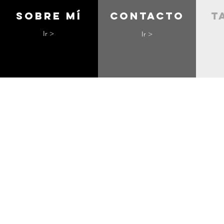
Sobre mí
contacto
t
Ir >
Ir >