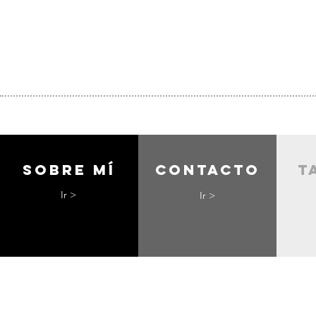
Sobre mí
contacto
t
Ir >
Ir >