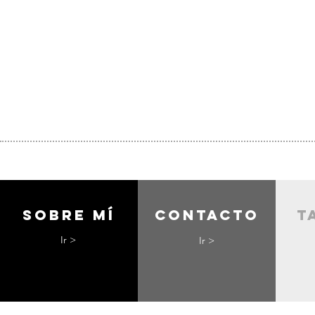
Sobre mí
contacto
t
Ir >
Ir >