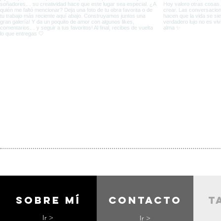
Sobre mí
contacto
t
Ir >
Ir >