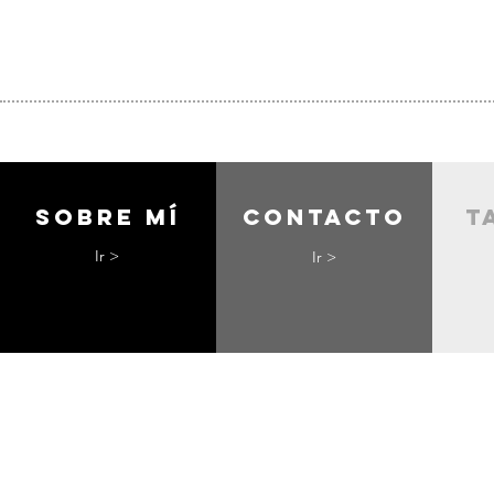
Sobre mí
contacto
t
Ir >
Ir >