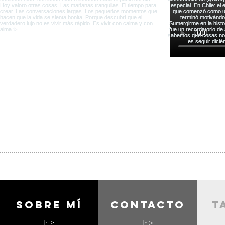
Sobre mí
contacto
t
Ir >
Ir >