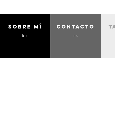
Sobre mí
contacto
t
Ir >
Ir >