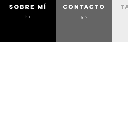
Sobre mí
contacto
t
Ir >
Ir >