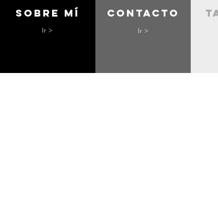
Sobre mí
contacto
t
Ir >
Ir >