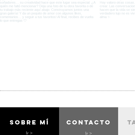
Sobre mí
contacto
t
Ir >
Ir >