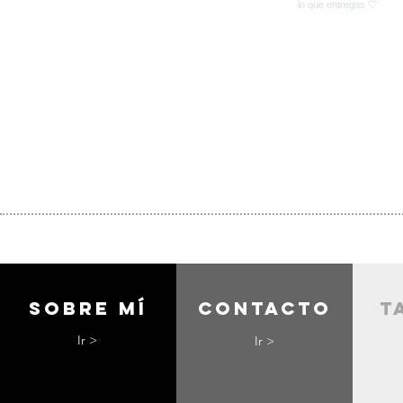
Sobre mí
contacto
t
Ir >
Ir >