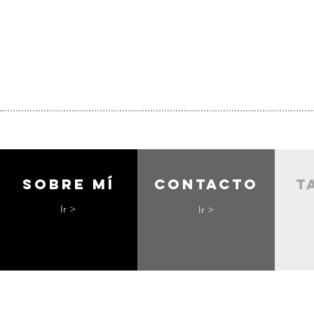
Sobre mí
contacto
t
Ir >
Ir >