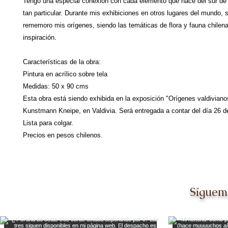
Tengo una especial conexión con cada elemento que hace del sur de 
tan particular. Durante mis exhibiciones en otros lugares del mundo, 
rememoro mis orígenes, siendo las temáticas de flora y fauna chilen
inspiración.
Características de la obra:
Pintura en acrílico sobre tela
Medidas: 50 x 90 cms
Esta obra está siendo exhibida en la exposición "Orígenes valdiviano
Kunstmann Kneipe, en Valdivia. Será entregada a contar del día 26 de
Lista para colgar.
Precios en pesos chilenos.
Síguem