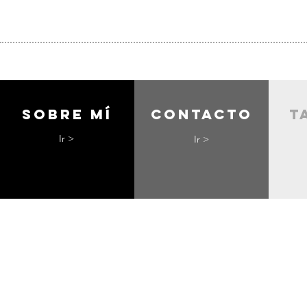
Sobre mí
contacto
t
Ir >
Ir >