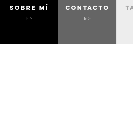
Sobre mí
contacto
t
Ir >
Ir >