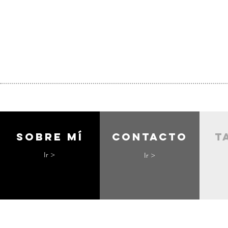
Sobre mí
contacto
t
Ir >
Ir >