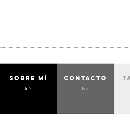
Sobre mí
contacto
t
Ir >
Ir >