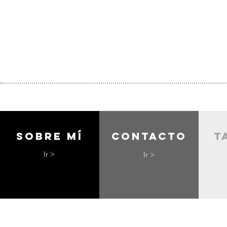
Sobre mí
contacto
t
Ir >
Ir >