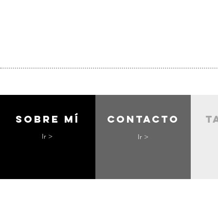
Sobre mí
contacto
t
Ir >
Ir >